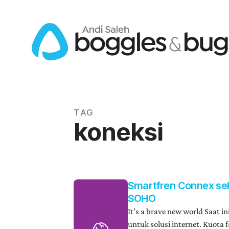
Lompat
ke
konten
TAG
koneksi
Smartfren Connex seba
SOHO
It’s a brave new world Saat in
untuk solusi internet. Kuota 